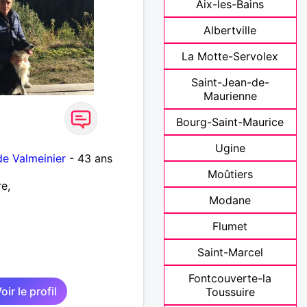
Aix-les-Bains
Albertville
La Motte-Servolex
Saint-Jean-de-
Maurienne
Bourg-Saint-Maurice
Ugine
de Valmeinier
- 43 ans
Moûtiers
e,
Modane
Flumet
Saint-Marcel
Fontcouverte-la
oir le profil
Toussuire