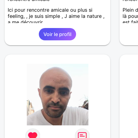
Ici pour rencontre amicale ou plus si
Plein 
feeling, , je suis simple , J aime la nature ,
là pou
a me découvrir
est fa
mais j
Voir le profil