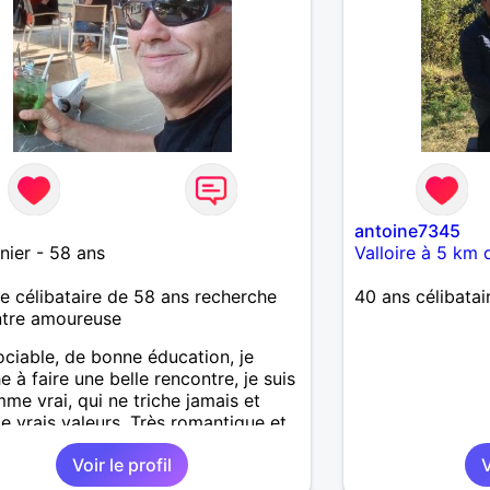
antoine7345
nier - 58 ans
Valloire à 5 km 
célibataire de 58 ans recherche
40 ans célibatair
ntre amoureuse
ociable, de bonne éducation, je
e à faire une belle rencontre, je suis
me vrai, qui ne triche jamais et
e vrais valeurs. Très romantique et
tueux, j'aime la communication et je
Voir le profil
V
persuadé que c'est la base d'une
relation. J'envisage une relation