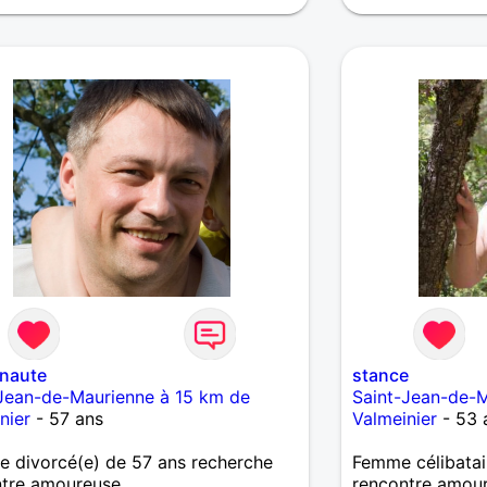
e, dans laquelle j'ai l'intention de
stir, rien ne sera impossible, je place
leurs de l'amour et du couple au
 de tout....il est impossible de vous
e avec exactitude qui je suis, ma
ilité, mon parcours et ce qui à fait,
elui que je suis aujourd'hui... Alors
s invite, à me contacter, ou peut-
e répondre si je fais la démarche de
ontacter. Merci d'avoir pris le
de me lire.
onaute
stance
Jean-de-Maurienne à 15 km de
Saint-Jean-de-M
nier
- 57 ans
Valmeinier
- 53 
 divorcé(e) de 57 ans recherche
Femme célibatai
ntre amoureuse
rencontre amou