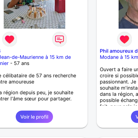
3
Phil amoureux de
Jean-de-Maurienne à 15 km de
Modane à 15 km 
nier
- 57 ans
Ouvert a faire u
célibataire de 57 ans recherche
croire si possib
ntre amoureuse
passionnant. Je 
souhaite m'insta
a région depuis peu, je souhaite
dans la région, a
trer l'âme sœur pour partager.
possible échanger
fait, pour cela j
contacter. Agré
Voir le profil
V