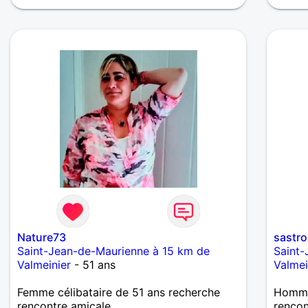
sérieus
m'inve
les va
dessus
décrir
sensib
forgé c
je vou
être m
vous c
temps 
Nature73
sastr
Saint-Jean-de-Maurienne à 15 km de
Saint-
Valmeinier
- 51 ans
Valmei
Femme célibataire de 51 ans recherche
Homme
rencontre amicale
renco