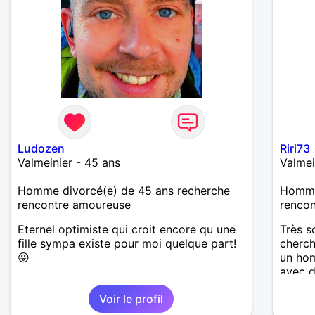
Ludozen
Riri73
Valmeinier - 45 ans
Valmei
Homme divorcé(e) de 45 ans recherche
Homme 
rencontre amoureuse
renco
Eternel optimiste qui croit encore qu une
Très s
fille sympa existe pour moi quelque part!
cherch
😜
un hom
avec d
respec
Voir le profil
reste 
belle 