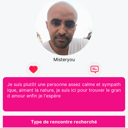
Misteryou
Je suis plutôt une personne assez calme et sympath
ique, aimant la nature, je suis ici pour trouver le gran
d amour enfin je l'espère
Type de rencontre recherché