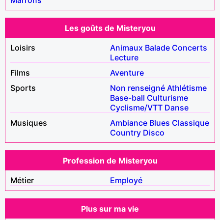
Les goûts de Misteryou
Loisirs
Animaux
Balade
Concerts
Lecture
Films
Aventure
Sports
Non renseigné
Athlétisme
Base-ball
Culturisme
Cyclisme/VTT
Danse
Musiques
Ambiance
Blues
Classique
Country
Disco
Profession de Misteryou
Métier
Employé
Plus sur ma vie