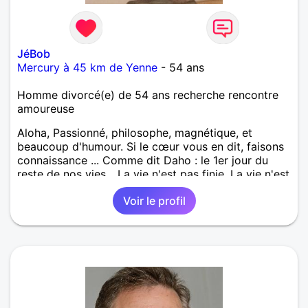
JéBob
Mercury à 45 km de Yenne
- 54 ans
Homme divorcé(e) de 54 ans recherche rencontre
amoureuse
Aloha, Passionné, philosophe, magnétique, et
beaucoup d'humour. Si le cœur vous en dit, faisons
connaissance ... Comme dit Daho : le 1er jour du
reste de nos vies... La vie n'est pas finie, La vie n'est
pas passée... Big Up 💚💛❤️
Voir le profil