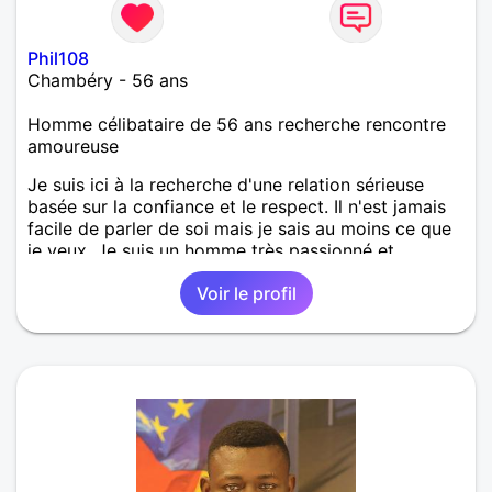
Phil108
Chambéry - 56 ans
Homme célibataire de 56 ans recherche rencontre
amoureuse
Je suis ici à la recherche d'une relation sérieuse
basée sur la confiance et le respect. Il n'est jamais
facile de parler de soi mais je sais au moins ce que
je veux. Je suis un homme très passionné et
romantique qui n'essaie jamais de prendre la vie
Voir le profil
trop au sérieux. Je cherche quelqu'un d'honnête, de
responsable et qui comprend les vraies valeurs
d'une relation et la possibilité de tout partager
ensemble.