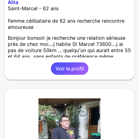
Alita
Saint-Marcel - 62 ans
Femme célibataire de 62 ans recherche rencontre
amoureuse
Bonjour bonsoir je recherche une relation sérieuse
près de chez moi....j habite St Marcel 73600....j ai
pas de voiture 50km ... quelqu'un qui aurait entre 55
et 64 ans...sans enfants de préférence même
adultes et qui n aurait garder aucun contact avec
Voir le profil
une où plusieurs ex...si vous correspondez à ma
recherche ecrivez moi je vous répondrai...