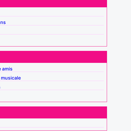
ins
e amis
 musicale
s