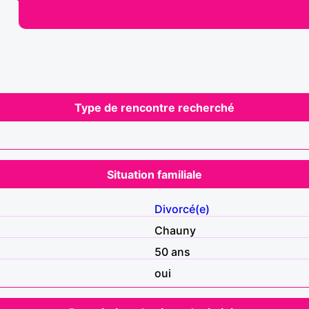
Type de rencontre recherché
Situation familiale
Divorcé(e)
Chauny
50 ans
oui