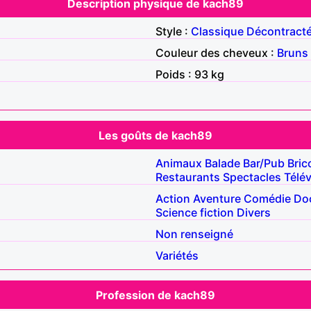
Description physique de kach89
Style :
Classique
Décontract
Couleur des cheveux :
Bruns
Poids : 93 kg
Les goûts de kach89
Animaux
Balade
Bar/Pub
Bric
Restaurants
Spectacles
Télév
Action
Aventure
Comédie
Do
Science fiction
Divers
Non renseigné
Variétés
Profession de kach89