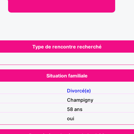
Type de rencontre recherché
Situation familiale
Divorcé(e)
Champigny
58 ans
oui