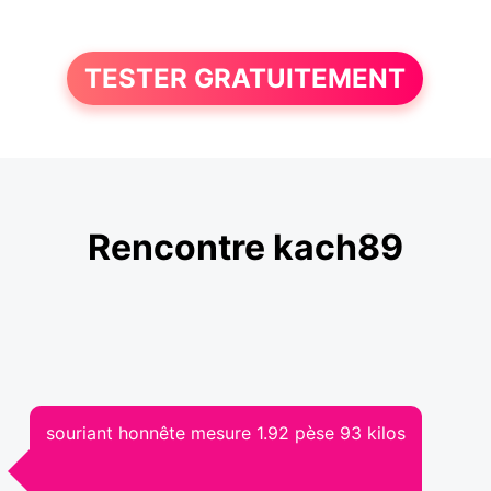
TESTER GRATUITEMENT
Rencontre kach89
souriant honnête mesure 1.92 pèse 93 kilos