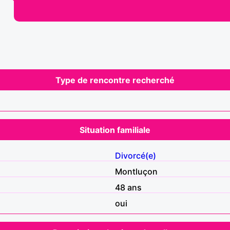
Type de rencontre recherché
Situation familiale
Divorcé(e)
Montluçon
48 ans
oui