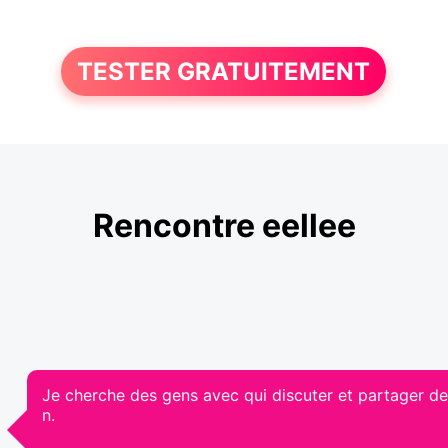
TESTER GRATUITEMENT
Rencontre eellee
Je cherche des gens avec qui discuter et partager des a
n.