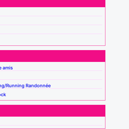
e amis
ng/Running
Randonnée
ock