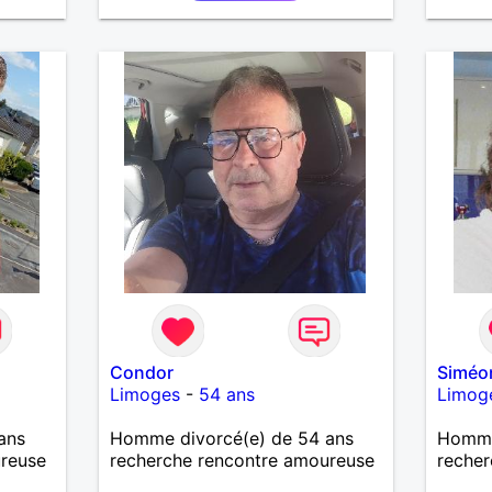
🌟 Ce 
de sin
bouger
es cur
tu as 
sérieu
devrai
Condor
Siméo
Limoges
-
54 ans
Limog
ans
Homme divorcé(e) de 54 ans
Homme 
ureuse
recherche rencontre amoureuse
recher