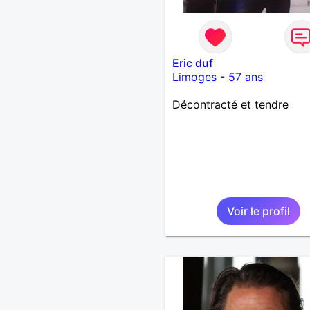
Eric duf
Limoges
-
57 ans
Décontracté et tendre
Voir le profil