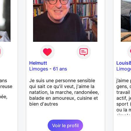
Helmutt
Louis
Limoges
-
61 ans
Limog
ans
Je suis une personne sensible
j’aime
ureuse
qui sait ce qu'il veut, j'aime la
gens, 
natation, la marche, randonéee,
travail
née,
balade en amoureux, cuisine et
actif,
bien d'autres
sport 
ou la 
simple
soleil
Voir le profil
mérité