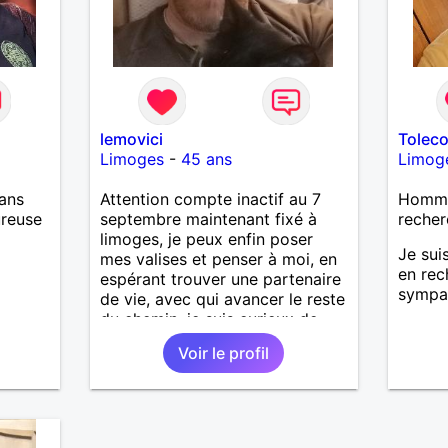
lemovici
Tolec
Limoges
-
45 ans
Limog
ans
Attention compte inactif au 7
Homme 
ureuse
septembre maintenant fixé à
recher
limoges, je peux enfin poser
Je sui
mes valises et penser à moi, en
en rec
espérant trouver une partenaire
sympa
de vie, avec qui avancer le reste
du chemin. je suis curieux de
nature, également réservé, je
Voir le profil
priorise néanmoins le partage
de bon et mauvais moment à
deux. les faux profils, et celles
qui ne sont pas capable de
courtoisie ou de respect je