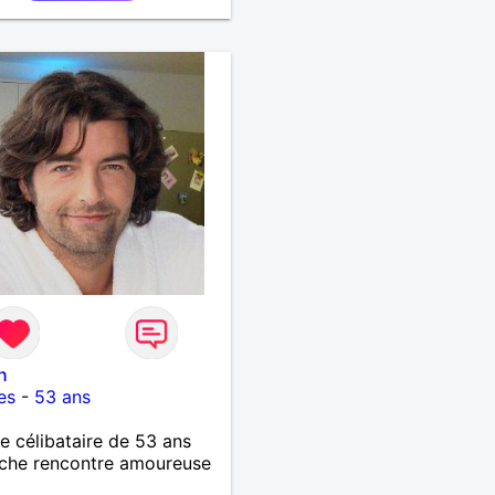
que je cherche Quelqu’un
cère, souriante, qui aime
, partager, discuter… Si tu
ieuse, bienveillante et que
envie d’une relation
se mais sans pression, on
t bien s’entendre 🙂
n
es
-
53 ans
célibataire de 53 ans
che rencontre amoureuse