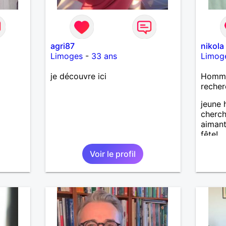
agri87
nikola
Limoges
-
33 ans
Limog
je découvre ici
Homme 
recher
jeune
cherch
aimant 
fête!
Voir le profil