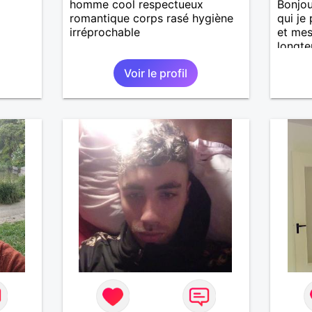
homme cool respectueux
Bonjou
romantique corps rasé hygiène
qui je
irréprochable
et mes
longte
envie 
Voir le profil
trouve
cœur m
pressé
musiqu
bateau
partag
quelqu
être so