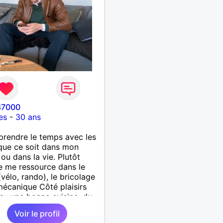
87000
es
-
30 ans
 prendre le temps avec les
que ce soit dans mon
 ou dans la vie. Plutôt
 je me ressource dans le
(vélo, rando), le bricolage
mécanique Côté plaisirs
s : une bonne cuisine, du
, des vacances bien
Voir le profil
es et des moments vrais.