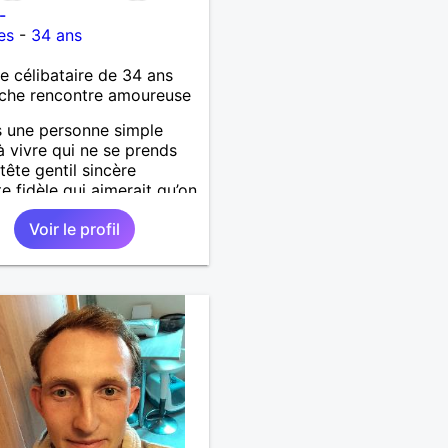
-
es
-
34 ans
célibataire de 34 ans
che rencontre amoureuse
s une personne simple
 à vivre qui ne se prends
 tête gentil sincère
e fidèle qui aimerait qu’on
ouvre !!
Voir le profil