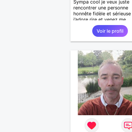
Sympa cool je veux juste
rencontrer une personne
honnête fidèle et sérieuse
j’adore rire et venez me
découvrir
Voir le profil