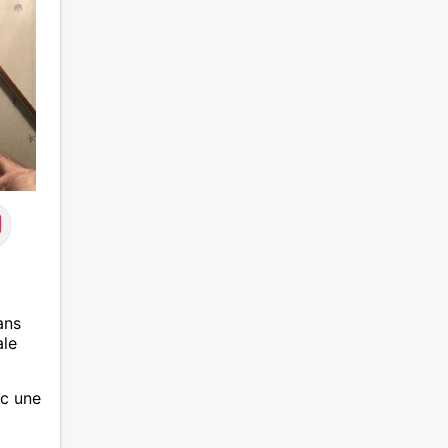
zappe !!! c'est le minimum de
répondre merci
ans
ale
ec une