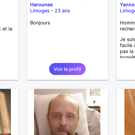
Harounee
Yanno
Limoges
-
23 ans
Limog
Bonjours
Homme 
 et la
recher
Je sui
facile
pas la
honnêt
le déc
Voir le profil