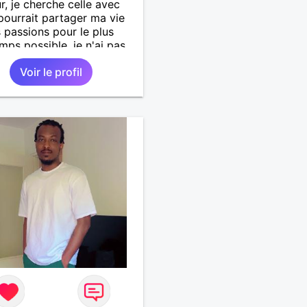
r, je cherche celle avec
 pourrait partager ma vie
 passions pour le plus
mps possible, je n'ai pas
d 'aventure mais de
Voir le profil
r celle qui raviverai mon
algré que je ne sois pas
 outre mesure. J'adore la
e, le mer, les sorties en
... Je suis prêt aussi à
er vos passions, je suis
'un d'adaptatif qui sait
ciable...