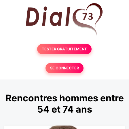
TESTER GRATUITEMENT
SE CONNECTER
Rencontres hommes entre
54 et 74 ans