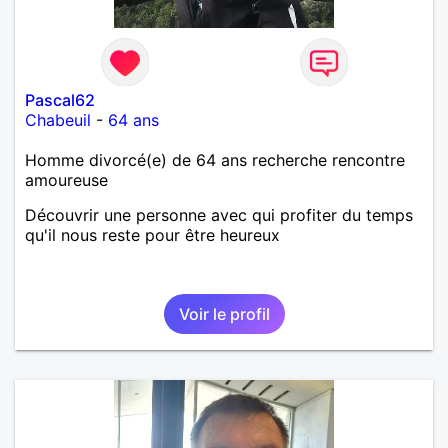
Pascal62
Chabeuil
-
64 ans
Homme divorcé(e) de 64 ans recherche rencontre
amoureuse
Découvrir une personne avec qui profiter du temps
qu'il nous reste pour être heureux
Voir le profil