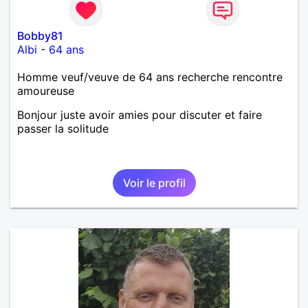
Bobby81
Albi
-
64 ans
Homme veuf/veuve de 64 ans recherche rencontre
amoureuse
Bonjour juste avoir amies pour discuter et faire
passer la solitude
Voir le profil