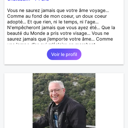
Vous ne saurez jamais que votre âme voyage...
Comme au fond de mon coeur, un doux coeur
adopté... Et que rien, ni le temps, ni l'age...
N'empêcheront jamais que vous ayez été... Que la
beauté du Monde a pris votre visage... Vous ne
saurez jamais que j’emporte votre âme... Comme
une lampe d’or qui m’éclaire en marchant...
Voir le profil