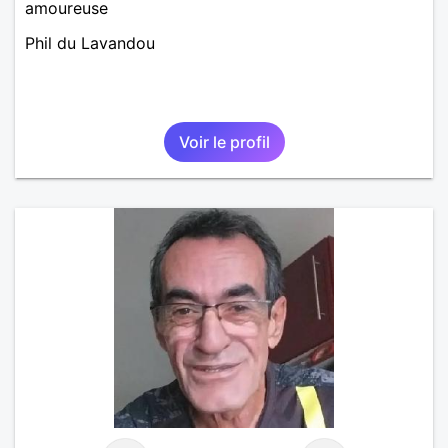
amoureuse
Phil du Lavandou
Voir le profil