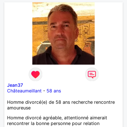
Jean37
Châteaumeillant
-
58 ans
Homme divorcé(e) de 58 ans recherche rencontre
amoureuse
Homme divorcé agréable, attentionné aimerait
rencontrer la bonne personne pour relation