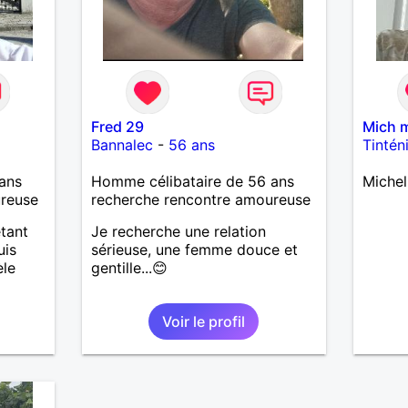
Fred 29
Mich 
Bannalec
-
56 ans
Tintén
ans
Homme célibataire de 56 ans
Michel
ureuse
recherche rencontre amoureuse
étant
Je recherche une relation
uis
sérieuse, une femme douce et
èle
gentille...😊
Voir le profil