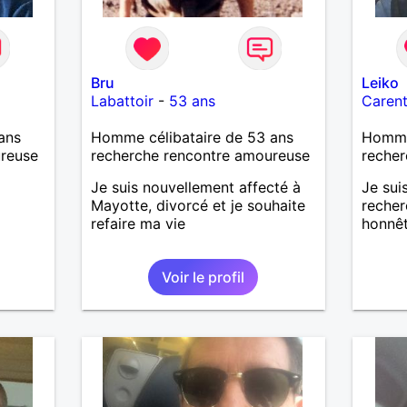
Bru
Leiko
Labattoir
-
53 ans
Caren
ans
Homme célibataire de 53 ans
Homme 
ureuse
recherche rencontre amoureuse
recher
Je suis nouvellement affecté à
Je sui
Mayotte, divorcé et je souhaite
recher
refaire ma vie
honnêt
Voir le profil