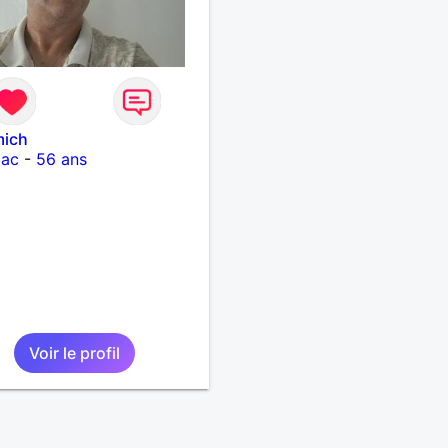
mich
iac
-
56 ans
Voir le profil