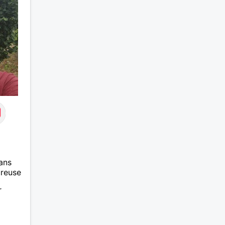
ans
ureuse
r