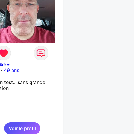
ix59
-
49 ans
un test....sans grande
tion
Voir le profil