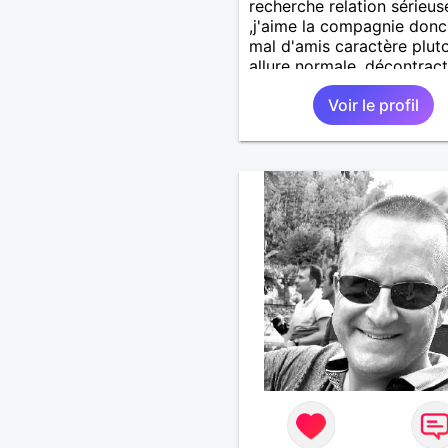
recherche relation sérieus
,j'aime la compagnie donc
mal d'amis caractère plut
allure normale ,décontract
voudrais rencontrer une
Voir le profil
personne aimant la nature
,bricolage ,quelqu'un de s
et naturel à vos claviers
mesdames