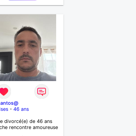
santos@
ises
-
46 ans
 divorcé(e) de 46 ans
che rencontre amoureuse