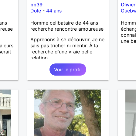
bb39
Olivie
Dole
-
44 ans
Guebwi
ans
Homme célibataire de 44 ans
Homme
ureuse
recherche rencontre amoureuse
échang
connai
Apprenons à se découvrir. Je ne
une be
aleurs
sais pas tricher ni mentir. À la
erait
recherche d'une vraie belle
relation
Voir le profil