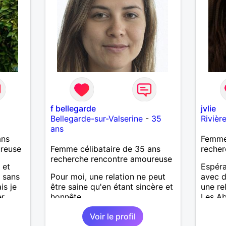
f bellegarde
jvlie
Bellegarde-sur-Valserine
-
35
Rivièr
ans
ans
Femme 
ureuse
Femme célibataire de 35 ans
recher
recherche rencontre amoureuse
 et
Espér
r sans
Pour moi, une relation ne peut
avec d
is je
être saine qu'en étant sincère et
une re
er
honnête.
Les Ab
à une
la Gua
Voir le profil
 ou les