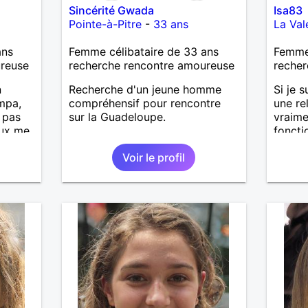
Sincérité Gwada
Isa83
Pointe-à-Pitre
-
33 ans
La Val
ans
Femme célibataire de 33 ans
Femme 
ureuse
recherche rencontre amoureuse
recher
n
Recherche d'un jeune homme
Si je s
mpa,
compréhensif pour rencontre
une re
t pas
sur la Guadeloupe.
vraime
eux me
foncti
sonnes
feeling
Voir le profil
uses
randon
voyag