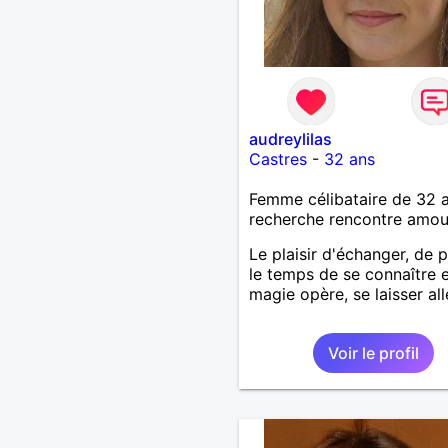
audreylilas
Castres
-
32 ans
Femme célibataire de 32 
recherche rencontre amo
Le plaisir d'échanger, de 
le temps de se connaître et
magie opère, se laisser all
Voir le profil