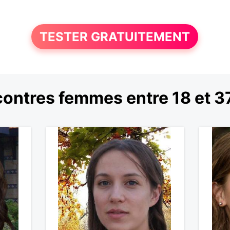
TESTER GRATUITEMENT
ontres femmes entre 18 et 3