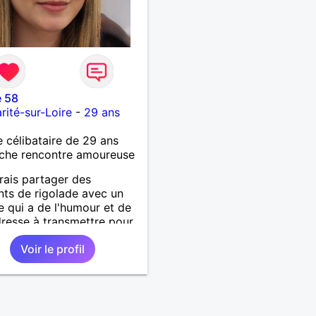
e 58
rité-sur-Loire
-
29 ans
célibataire de 29 ans
che rencontre amoureuse
rais partager des
ts de rigolade avec un
qui a de l'humour et de
dresse à transmettre pour
tre amicale ou plus.
Voir le profil
 les personnes qui ont une
folie en eux, un brin de
e.