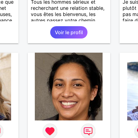
ce que
Tous les hommes sérieux et
Je sui
net
recherchant une relation stable,
plutôt
uses,
vous êtes les bienvenus, les
pas ma
chance
autres passez votre chemin.
faire 
 de
Merci.
cherch
Voir le profil
ses dé
 Mans
pourqu
conna