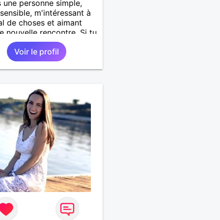
s une personne simple,
 sensible, m'intéressant à
l de choses et aimant
de nouvelle rencontre. Si tu
es juste quelqu'un avec
Voir le profil
fauts et ses qualités alors
oi ne pas faire
issance?